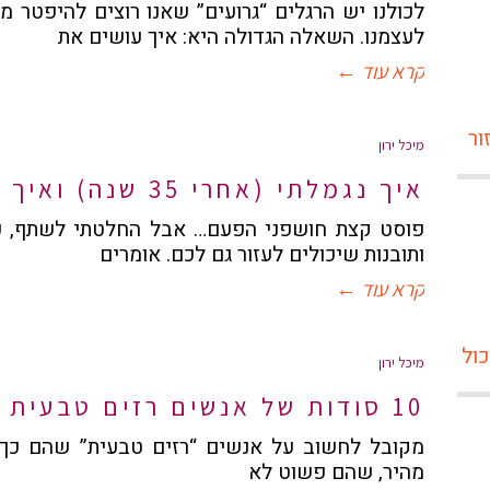
לכולנו יש הרגלים “גרועים” שאנו רוצים להיפטר מ
לעצמנו. השאלה הגדולה היא: איך עושים את
קרא עוד ←
מיכל ירון
איך נגמלתי (אחרי 35 שנה) ואיך זה יכול לעזור גם לך
פוסט קצת חושפני הפעם… אבל החלטתי לשתף, כי
ותובנות שיכולים לעזור גם לכם. אומרים
קרא עוד ←
מיכל ירון
10 סודות של אנשים רזים טבעית (ואיך זה יכול לעזור גם לכם)
מקובל לחשוב על אנשים “רזים טבעית” שהם כך כ
מהיר, שהם פשוט לא